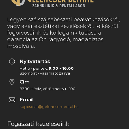
Legyen szó szájsebészeti beavatkozásokról,
vagy akár esztétikai kezelésekről, felkészült
fogorvosaink és kollégáink tudása a
garancia az Ön ragyogó, magabiztos
mosolyára.
Nyitvatartás
Hétfő - péntek:
9.00 - 16:00
Szombat - vasárnap:
zárva
Cím
8380 Hévíz, Vörösmarty u. 100.
Email
kapcsolat@gelencserdental.hu
Fogászati kezeléseink