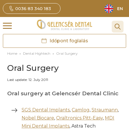
0036 83 340 183
EN
Időpont foglalás
Home
›
Dental Hightech
›
Oral Surgery
Oral Surgery
Last update: 12. July 2011
Oral surgery at Gelencsér Dental Clinic
SGS Dental Implants
,
Camlog
,
Straumann
,
Nobel Biocare
,
Oraltronics Pitt-Easy
,
MDI
Mini Dental Implants
, Astra Tech